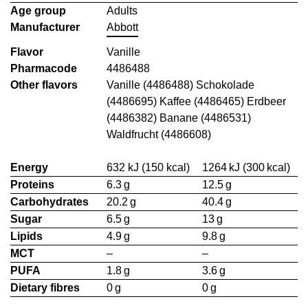
Age group
Adults
Manufacturer
Abbott
Flavor
Vanille
Pharmacode
4486488
Other flavors
Vanille (4486488) Schokolade
(4486695) Kaffee (4486465) Erdbeer
(4486382) Banane (4486531)
Waldfrucht (4486608)
Energy
632 kJ (150 kcal)
1264 kJ (300 kcal)
Proteins
6.3 g
12.5 g
Carbohydrates
20.2 g
40.4 g
Sugar
6.5 g
13 g
Lipids
4.9 g
9.8 g
MCT
–
–
PUFA
1.8 g
3.6 g
Dietary fibres
0 g
0 g