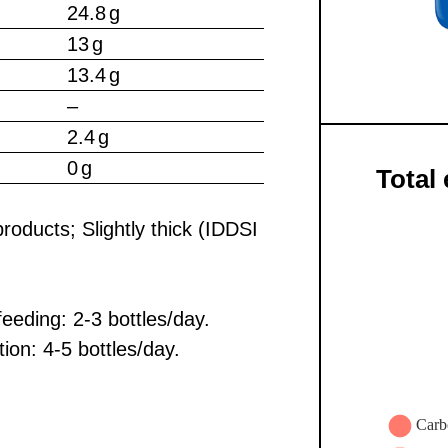
24.8 g
13 g
13.4 g
–
2.4 g
0 g
Total
roducts; Slightly thick (IDDSI
eeding: 2-3 bottles/day.
ion: 4-5 bottles/day.