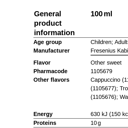
General
100 ml
product
information
Age group
Children; Adult
Manufacturer
Fresenius Kab
Flavor
Other sweet
Pharmacode
1105679
Other flavors
Cappuccino (1
(1105677); Trop
(1105676); Wa
Energy
630 kJ (150 kc
Proteins
10 g