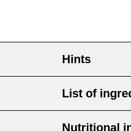
Hints
List of ingre
Contraindicated
Nutritional 
Wasser, Milcheiweiss, pfla