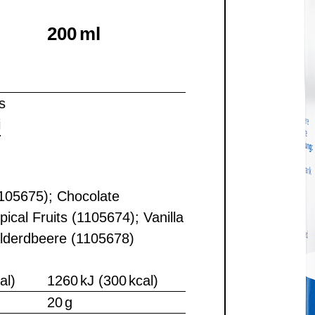
200 ml
s
i
105675); Chocolate
ical Fruits (1105674); Vanilla
lderdbeere (1105678)
al)
1260 kJ (300 kcal)
20 g