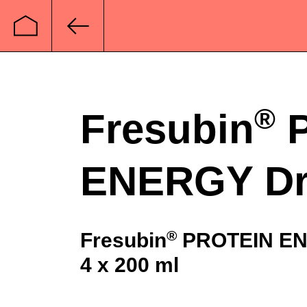
Startseite
Zurück
®
Fresubin
P
ENERGY Dr
®
Fresubin
PROTEIN EN
4 x 200 ml