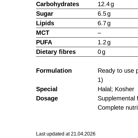
Carbohydrates
12.4 g
Sugar
6.5 g
Lipids
6.7 g
MCT
–
PUFA
1.2 g
Dietary fibres
0 g
Formulation
Ready to use p
1)
Special
Halal; Kosher
Dosage
Supplemental f
Complete nutrit
Last updated at 21.04.2026