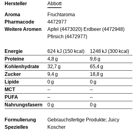
Hersteller
Abbott
Aroma
Fruchtaroma
Pharmacode
4472977
Weitere Aromen
Apfel (4473020) Erdbeer (4472948)
Pfirsich (4472977)
Energie
624 kJ (150 kcal)
1248 kJ (300 kcal)
Proteine
4,8 g
9,6 g
Kohlenhydrate
32,7 g
65,4 g
Zucker
9,4 g
18,8 g
Lipide
0 g
0 g
MCT
–
–
PUFA
–
–
Nahrungsfasern
0 g
0 g
Formulierung
Gebrauchsfertige Produkte; Juicy
Spezielles
Koscher