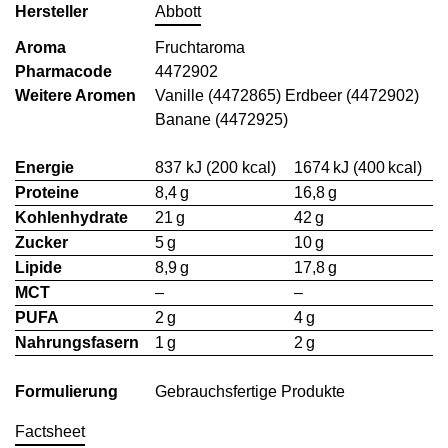
Hersteller
Abbott
Aroma
Fruchtaroma
Pharmacode
4472902
Weitere Aromen
Vanille (4472865) Erdbeer (4472902)
Banane (4472925)
Energie
837 kJ (200 kcal)
1674 kJ (400 kcal)
Proteine
8,4 g
16,8 g
Kohlenhydrate
21 g
42 g
Zucker
5 g
10 g
Lipide
8,9 g
17,8 g
MCT
–
–
PUFA
2 g
4 g
Nahrungsfasern
1 g
2 g
Formulierung
Gebrauchsfertige Produkte
Factsheet