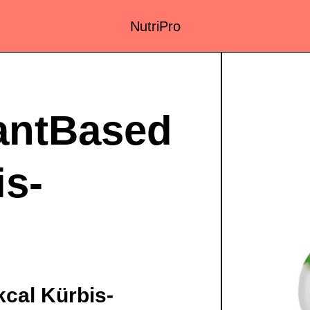
NutriPro
lantBased
is-
kcal Kürbis-