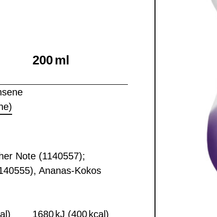
200 ml
hsene
ne)
cher Note (1140557);
140555), Ananas-Kokos
al)
1680 kJ (400 kcal)