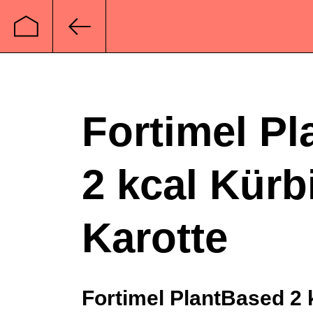
Startseite
Zurück
Fortimel P
2 kcal Kürb
Karotte
Fortimel PlantBased 2 