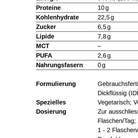
Proteine
10 g
Kohlenhydrate
22,5 g
Zucker
6,5 g
Lipide
7,8 g
MCT
–
PUFA
2,6 g
Nahrungsfasern
0 g
Formulierung
Gebrauchsferti
Dickflüssig (I
Spezielles
Vegetarisch; 
Dosierung
Zur ausschlies
Flaschen/Tag;
1 - 2 Flaschen