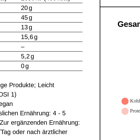
20 g
45 g
Gesam
13 g
15,6 g
–
5,2 g
0 g
ge Produkte; Leicht
DDSI 1)
Vegan
slichen Ernährung: 4 - 5
 Zur ergänzenden Ernährung:
/Tag oder nach ärztlicher