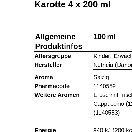
Karotte 4 x 200 ml
Allgemeine
100 ml
Produktinfos
Altersgruppe
Kinder; Erwac
Hersteller
Nutricia (Dano
Aroma
Salzig
Pharmacode
1140559
Weitere Aromen
Erbse mit fris
Cappuccino (1
(1140553)
Energie
840 kJ (200 kc