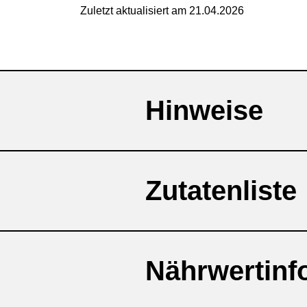
Zuletzt aktualisiert am 21.04.2026
Hinweise
Zutatenliste
Kontraindiziert
Nährwertinfo
Molkenproteinisolat
(ent
Mit Vorsicht
(Kokosnussölquelle, lösli