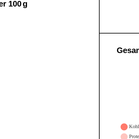
r 100 g
Gesam
)