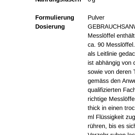
Formulierung
Pulver
Dosierung
GEBRAUCHSANWEI
Messlöffel enthält
ca. 90 Messlöffel
als Leitlinie geda
ist abhängig von 
sowie von deren T
gemäss den Anwe
qualifizierten Fa
richtige Messlöff
thick in einen tr
ml Flüssigkeit zu
rühren, bis es si