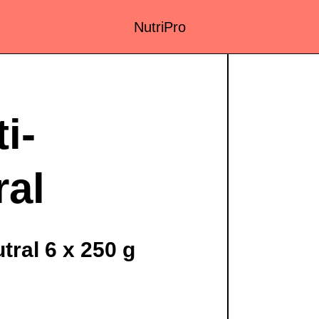
NutriPro
i-
al
tral 6 x 250 g