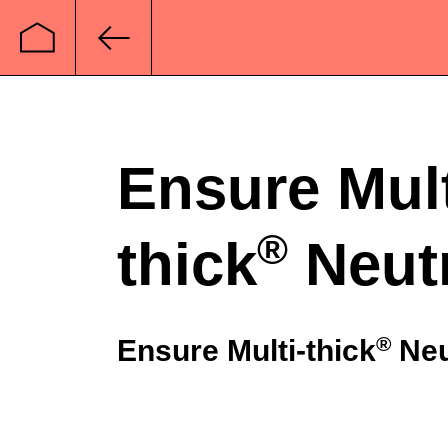
Startseite
Zurück
Ensure Mult
®
thick
Neutr
®
Ensure Multi-thick
Neu