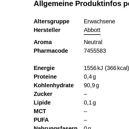
Allgemeine Produktinfos pe
Altersgruppe
Erwachsene
Hersteller
Abbott
Aroma
Neutral
Pharmacode
7455583
Energie
1556 kJ (366 kcal
Proteine
0,4 g
Kohlenhydrate
90,9 g
Zucker
–
Lipide
0,1 g
MCT
–
PUFA
–
Nahrungsfasern
0 g