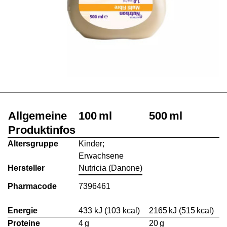
Allgemeine
100 ml
500 ml
Produktinfos
Altersgruppe
Kinder;
Erwachsene
Hersteller
Nutricia (Danone)
Pharmacode
7396461
Energie
433 kJ (103 kcal)
2165 kJ (515 kcal)
Proteine
4 g
20 g