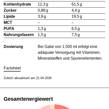
Kohlenhydrate
12,3 g
61,5 g
Zucker
0,88 g
4,4 g
Lipide
3,9 g
19,5 g
MCT
–
–
PUFA
1,3 g
6,5 g
Nahrungsfasern
1,5 g
7,5 g
Dosierung
Bei Gabe von 1.500 ml erfolgt eine
adäquate Versorgung mit Vitaminen,
Mineralstoffen und Spurenelementen.
Factsheet
Zuletzt aktualisiert am 21.04.2026
Gesamtenergiewert