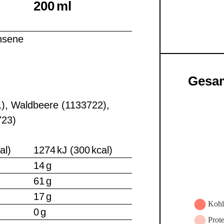
200 ml
hsene
Gesam
1), Waldbeere (1133722),
723)
al)
1274 kJ (300 kcal)
14 g
61 g
17 g
0 g