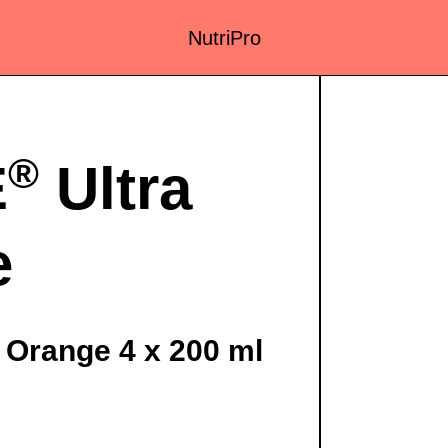
NutriPro
®
E
Ultra
e
t Orange 4 x 200 ml