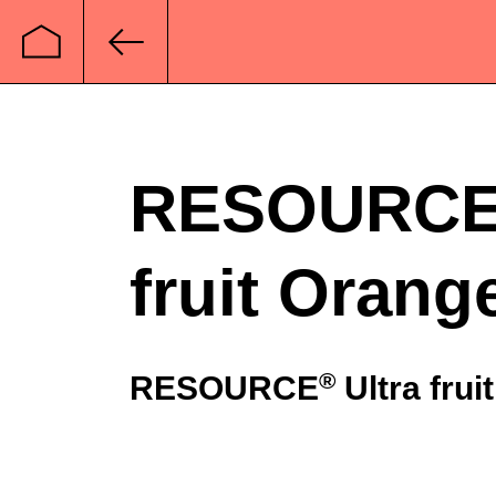
Startseite
Zurück
RESOURC
fruit Orang
®
RESOURCE
Ultra frui