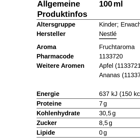
Allgemeine
100 ml
Produktinfos
Altersgruppe
Kinder; Erwac
Hersteller
Nestlé
Aroma
Fruchtaroma
Pharmacode
1133720
Weitere Aromen
Apfel (113372
Ananas (1133
Energie
637 kJ (150 kc
Proteine
7 g
Kohlenhydrate
30,5 g
Zucker
8,5 g
Lipide
0 g