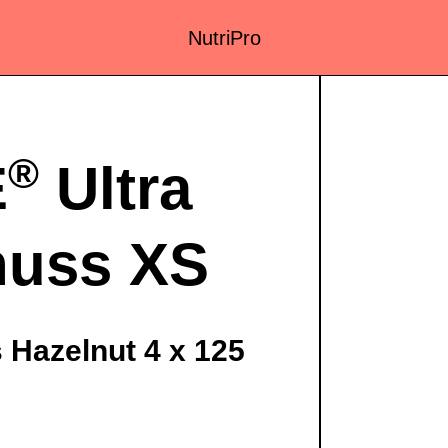
NutriPro
®
E
Ultra
nuss XS
 Hazelnut 4 x 125