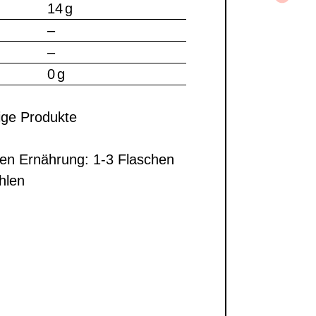
14 g
–
–
0 g
ige Produkte
en Ernährung: 1-3 Flaschen
hlen