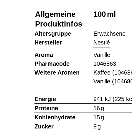
Allgemeine
100 ml
Produktinfos
Altersgruppe
Erwachsene
Hersteller
Nestlé
Aroma
Vanille
Pharmacode
1046863
Weitere Aromen
Kaffee (10468
Vanille (10468
Energie
941 kJ (225 kc
Proteine
16 g
Kohlenhydrate
15 g
Zucker
9 g