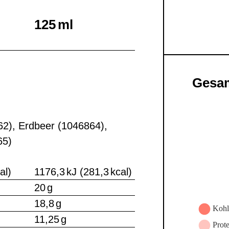
125 ml
Gesam
62), Erdbeer (1046864),
65)
al)
1176,3 kJ (281,3 kcal)
20 g
18,8 g
11,25 g