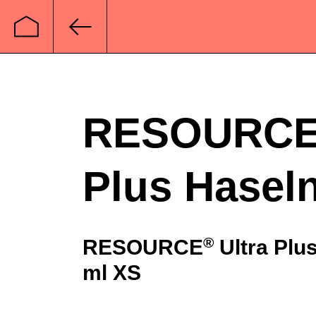
Startseite
Zurück
RESOURC
Plus Hasel
®
RESOURCE
Ultra Plus
ml XS