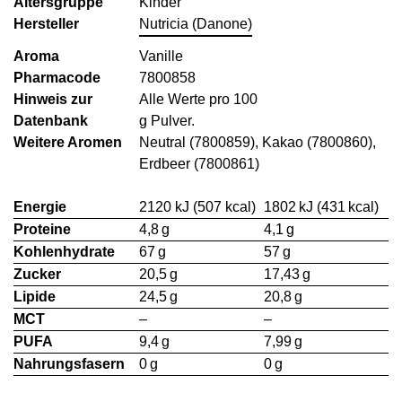
Altersgruppe
Kinder
Hersteller
Nutricia (Danone)
Aroma
Vanille
Pharmacode
7800858
Hinweis zur
Alle Werte pro 100
Datenbank
g Pulver.
Weitere Aromen
Neutral (7800859), Kakao (7800860),
Erdbeer (7800861)
Energie
2120 kJ (507 kcal)
1802 kJ (431 kcal)
Proteine
4,8 g
4,1 g
Kohlenhydrate
67 g
57 g
Zucker
20,5 g
17,43 g
Lipide
24,5 g
20,8 g
MCT
–
–
PUFA
9,4 g
7,99 g
Nahrungsfasern
0 g
0 g