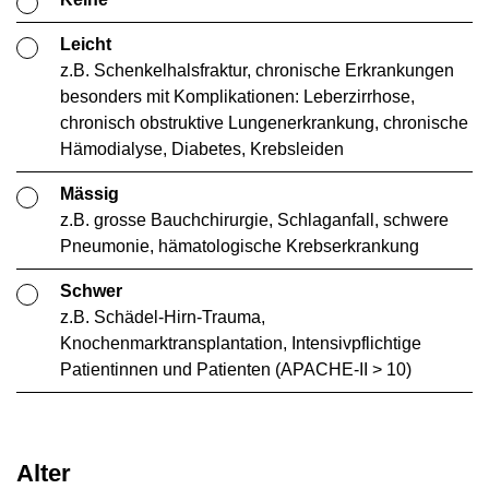
Aufnahme und danach wöchentlich durchgeführt werden.
Es kann von medizinischen Fachpersonen, administrativen
Leicht
Mitarbeitenden, Familie oder den Patient*innen selbst
z.B. Schenkelhalsfraktur, chronische Erkrankungen
6
ausgefüllt werden.
besonders mit Komplikationen: Leberzirrhose,
5
chronisch obstruktive Lungenerkrankung, chronische
Sensitivität: 41.8 – 74.4%
5
Hämodialyse, Diabetes, Krebsleiden
Spezifität: 82 – 91.8%
Mässig
MUST (Malnutrition Universal Screening
z.B. grosse Bauchchirurgie, Schlaganfall, schwere
Tool)
Pneumonie, hämatologische Krebserkrankung
Das Malnutrition Universal Screening Tool wurde 2003 von
Schwer
der Britischen Association for Parenteral and Enteral
z.B. Schädel-Hirn-Trauma,
9
Nutrition (BAPEN) herausgegeben.
Es ist gedacht für das
Knochenmarktransplantation, Intensivpflichtige
Screening vom Mangelernährungsrisiko bei Erwachsenen.
Patientinnen und Patienten (APACHE-II > 10)
Es ist theoretisch in allen Settings (Klinik, ambulant,
10
Arztpraxen, Alters- und Pflegeheime) anwendbar.
Für das
Tool werden Angaben zum Gewichtsverlust, zur
Nahrungsaufnahme und die Krankheitsschwere unter
Alter