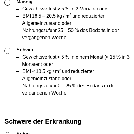
Mässig
Teil des Assessment vom Patienten, von der Patientin
Gewichtsverlust > 5 % in 2 Monaten oder
selbständig ausgefüllt werden kann. Das Scoring ist
2
BMI 18,5 – 20,5 kg / m
und reduzierter
anspruchsvoll, kann aber durch eine entsprechende
Allgemeinzustand oder
Schulung gelehrt werden. Das Tool kann auch im
Nahrungszufuhr 25 – 50 % des Bedarfs in der
6
klinischen akut Setting angewendet werden.
Weitere
vergangenen Woche
Informationen zum PG-SGA sind
hier
zu finden.
Schwer
Gewichtsverlust > 5 % in einem Monat (> 15 % in 3
MST (Malnutrition Screening Tool)
Monaten) oder
Das Malnutrition Screening Tool wurde 1999 in Australien
2
BMI < 18,5 kg / m
und reduzierter
entwickelt. Es ist für hospitalisierte und ambulante
Allgemeinzustand oder
Patient*innen geeignet und es ist ebenfalls für ältere
Nahrungszufuhr 0 – 25 % des Bedarfs in der
Personen in Pflegeinstitutionen validiert. Es besteht nur
vergangenen Woche
aus zwei Fragen, eine zu Gewichtsverlust und eine zur
Nahrungsaufnahme, deshalb benötigt dieses Tool nur
8
wenig Zeit.
Das MST ist gut geeignet, um Veränderungen
Schwere der Erkrankung
des Mangelernährungsrisikos einzelner Personen zu
7
erkennen.
Es sollte innerhalb von 24 Stunden nach der
Keine