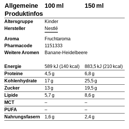
Allgemeine
100 ml
150 ml
Produktinfos
Altersgruppe
Kinder
Hersteller
Nestlé
Aroma
Fruchtaroma
Pharmacode
1151333
Weitere Aromen
Banane-Heidelbeere
Energie
589 kJ (140 kcal)
883,5 kJ (210 kcal)
Proteine
4,5 g
6,8 g
Kohlenhydrate
17 g
25,5 g
Zucker
13 g
19,5 g
Lipide
5,7 g
8,6 g
MCT
–
–
PUFA
–
–
Nahrungsfasern
1,6 g
2,4 g