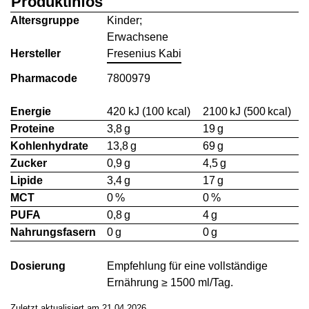
Produktinfos
Altersgruppe
Kinder;
Erwachsene
Hersteller
Fresenius Kabi
Pharmacode
7800979
Energie
420 kJ (100 kcal)
2100 kJ (500 kcal)
Proteine
3,8 g
19 g
Kohlenhydrate
13,8 g
69 g
Zucker
0,9 g
4,5 g
Lipide
3,4 g
17 g
MCT
0 %
0 %
PUFA
0,8 g
4 g
Nahrungsfasern
0 g
0 g
Dosierung
Empfehlung für eine vollständige
Ernährung ≥ 1500 ml/Tag.
Zuletzt aktualisiert am 21.04.2026