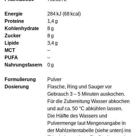
Energie
284 kJ (68 kcal)
Proteine
1,4 g
Kohlenhydrate
8 g
Zucker
8 g
Lipide
3,4 g
MCT
–
PUFA
–
Nahrungsfasern
0 g
Formulierung
Pulver
Dosierung
Flasche, Ring und Sauger vor
Gebrauch 3 – 5 Minuten auskochen.
Für die Zubereitung Wasser abkochen
und auf ca. 50 °C abkühlen lassen.
Die Hälfte des Wassers und
Pulvermenge laut Mengenangabe in
der Mahlzeitentabelle (siehe unten) ins