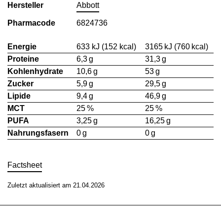
Hersteller
Abbott
Pharmacode
6824736
Energie
633 kJ (152 kcal)
3165 kJ (760 kcal)
Proteine
6,3 g
31,3 g
Kohlenhydrate
10,6 g
53 g
Zucker
5,9 g
29,5 g
Lipide
9,4 g
46,9 g
MCT
25 %
25 %
PUFA
3,25 g
16,25 g
Nahrungsfasern
0 g
0 g
Factsheet
Zuletzt aktualisiert am 21.04.2026